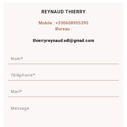
REYNAUD THIERRY
Mobile : +330608955395
Bureau :
thierryreynaud.vdl@gmail.com
N
o
m
T
*
é
*
l
M
é
a
p
i
h
M
l
o
e
*
n
s
e
s