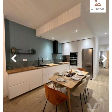
Nos
6 Photos
bureaux
Services
Biens
immobiliers
Contact