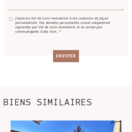
a
g
e
*
A
J’autorise Val de Loire immobilier à me contacter de façon
personnalisée. Vos données personnelles seront uniquement
c
exploitées par Val de Loire immobilier et ne seront pas
c
communiquées à des tiers.
*
o
r
d
R
ENVOYER
G
P
D
*
BIENS SIMILAIRES