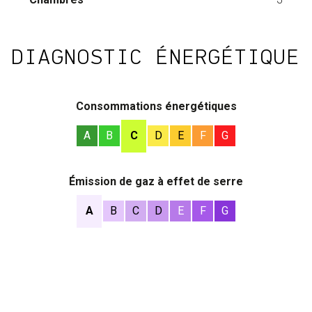
DIAGNOSTIC ÉNERGÉTIQUE
Consommations énergétiques
A
B
C
D
E
F
G
Émission de gaz à effet de serre
A
B
C
D
E
F
G