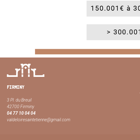
FIRMINY
3 Pl. du Breuil
42700 Firminy
04 77 10 04 04
valdeloiresaintetienne@gmail.com