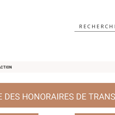
 ?
ACTION
rs