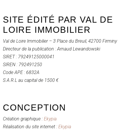
Nos
SITE ÉDITÉ PAR VAL DE
bureaux
LOIRE IMMOBILIER
Val de Loire Immobilier – 3 Place du Breuil, 42700 Firminy
Services
Directeur de la publication : Arnaud Lewandowski
SIRET : 79249125000041
SIREN : 792491250
Biens
Code APE : 6832A
S.A.R.L au capital de 1500 €
immobiliers
CONCEPTION
Contact
Création graphique :
Ekypia
Réalisation du site internet :
Ekypia