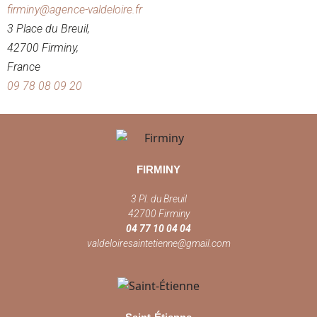
firminy@agence-valdeloire.fr
3 Place du Breuil,
42700 Firminy,
France
09 78 08 09 20
FIRMINY
3 Pl. du Breuil
42700 Firminy
04 77 10 04 04
valdeloiresaintetienne@gmail.com