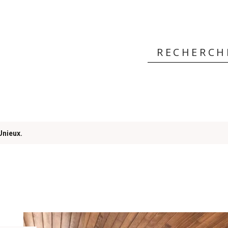
 ?
Unieux.
rs