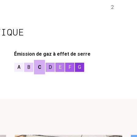
2
TIQUE
Émission de gaz à effet de serre
A
B
C
D
E
F
G