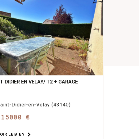
T DIDIER EN VELAY/ T2 + GARAGE
aint-Didier-en-Velay (43140)
115000 €
OIR LE BIEN