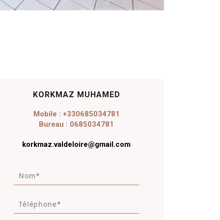
KORKMAZ MUHAMED
Mobile : +330685034781
Bureau : 0685034781
korkmaz.valdeloire@gmail.com
N
o
m
T
*
é
*
l