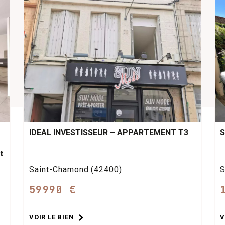
IDEAL INVESTISSEUR – APPARTEMENT T3
S
t
Saint-Chamond (42400)
S
59990 €
VOIR LE BIEN
V