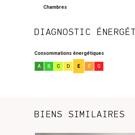
Chambres
DIAGNOSTIC ÉNERGÉ
Consommations énergétiques
A
B
C
D
E
F
G
BIENS SIMILAIRES