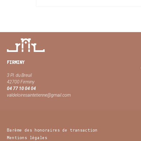
FIRMINY
3 Pl. du Breuil
42700 Firminy
04 77 10 04 04
valdeloiresaintetienne@gmail.com
Barème des honoraires de transaction
Mentions légales