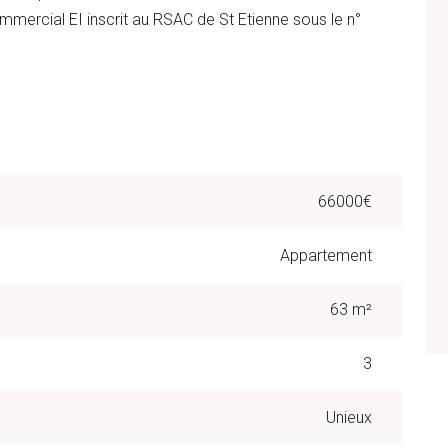
cial EI inscrit au RSAC de St Etienne sous le n°
66000€
Appartement
63 m²
3
Unieux