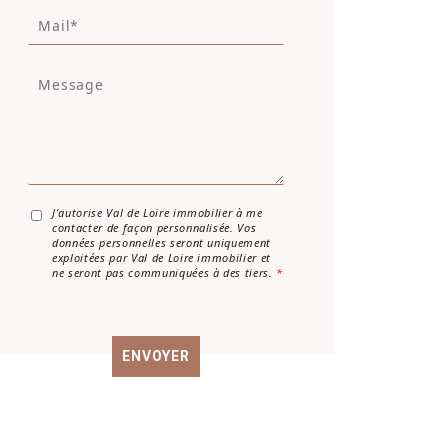
M
é
a
p
i
h
M
l
o
e
*
n
s
e
s
a
g
e
*
A
J’autorise Val de Loire immobilier à me
contacter de façon personnalisée. Vos
c
données personnelles seront uniquement
c
exploitées par Val de Loire immobilier et
o
ne seront pas communiquées à des tiers.
*
r
d
R
G
ENVOYER
P
D
*