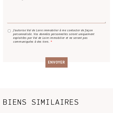
e
*
n
s
e
s
a
g
e
*
A
J’autorise Val de Loire immobilier à me contacter de façon
personnalisée. Vos données personnelles seront uniquement
c
exploitées par Val de Loire immobilier et ne seront pas
c
communiquées à des tiers.
*
o
r
d
R
ENVOYER
G
P
D
*
BIENS SIMILAIRES