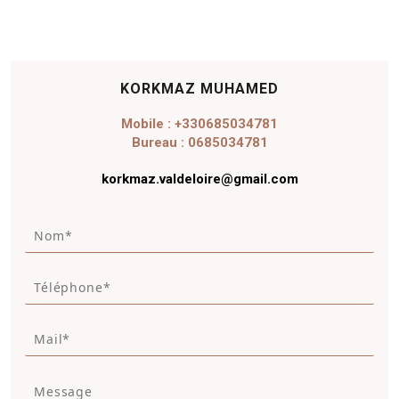
KORKMAZ MUHAMED
Mobile : +330685034781
Bureau : 0685034781
korkmaz.valdeloire@gmail.com
N
o
m
T
*
é
*
l
M
é
a
p
i
h
M
l
o