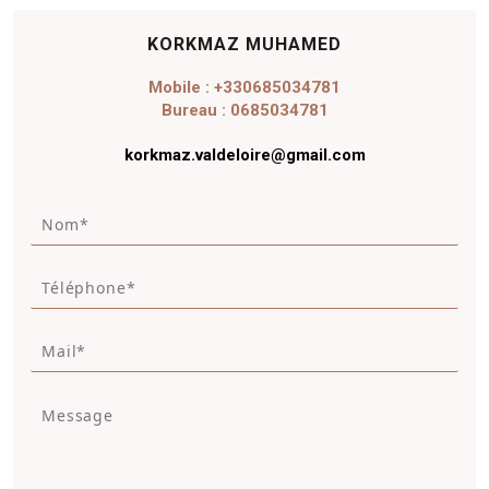
KORKMAZ MUHAMED
Mobile : +330685034781
Bureau : 0685034781
korkmaz.valdeloire@gmail.com
N
o
m
T
*
é
*
l
M
é
a
p
i
h
M
l
o
e
*
n
s
e
s