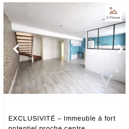
Nos
5 Photos
bureaux
Services
Biens
immobiliers
Contact
EXCLUSIVITÉ – Immeuble à fort
potentiel proche centre