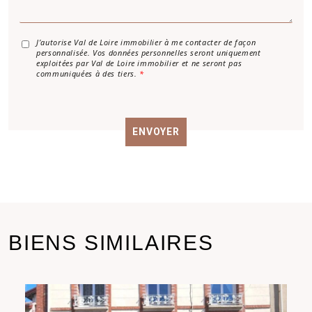
a
g
e
*
A
J’autorise Val de Loire immobilier à me contacter de façon
personnalisée. Vos données personnelles seront uniquement
c
exploitées par Val de Loire immobilier et ne seront pas
c
communiquées à des tiers.
*
o
r
d
R
ENVOYER
G
P
D
*
BIENS SIMILAIRES