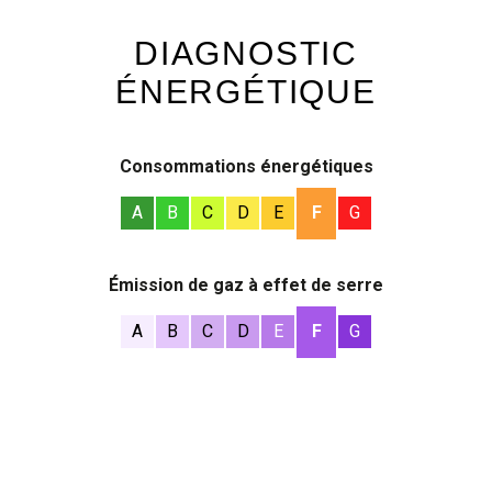
DIAGNOSTIC
ÉNERGÉTIQUE
Consommations énergétiques
A
B
C
D
E
F
G
Émission de gaz à effet de serre
A
B
C
D
E
F
G