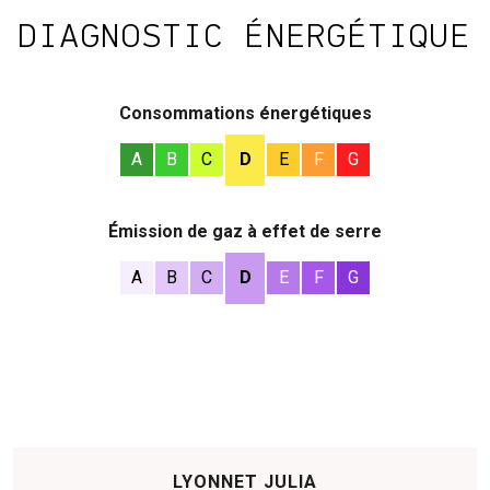
DIAGNOSTIC ÉNERGÉTIQUE
Consommations énergétiques
A
B
C
D
E
F
G
Émission de gaz à effet de serre
A
B
C
D
E
F
G
LYONNET JULIA