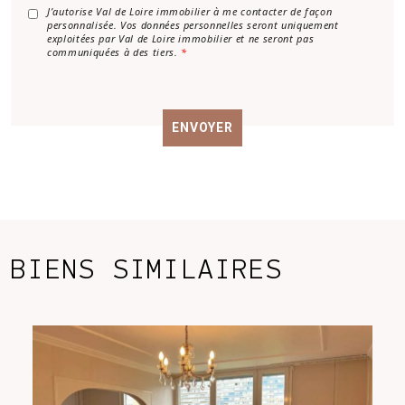
*
A
J’autorise Val de Loire immobilier à me contacter de façon
personnalisée. Vos données personnelles seront uniquement
c
exploitées par Val de Loire immobilier et ne seront pas
c
communiquées à des tiers.
*
o
r
d
R
ENVOYER
G
P
D
*
BIENS SIMILAIRES