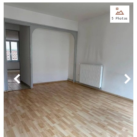
Nos
5 Photos
bureaux
Services
Biens
immobiliers
Contact