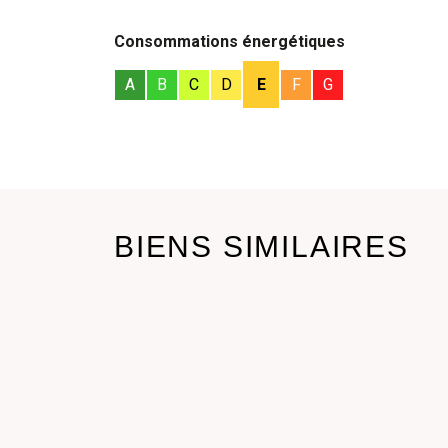
Consommations énergétiques
A
B
C
D
E
F
G
BIENS SIMILAIRES