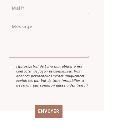
M
é
a
p
i
h
M
l
o
e
*
n
s
e
s
a
g
e
*
A
J’autorise Val de Loire immobilier à me
contacter de façon personnalisée. Vos
c
données personnelles seront uniquement
c
exploitées par Val de Loire immobilier et
o
ne seront pas communiquées à des tiers.
*
r
d
R
G
ENVOYER
P
D
*