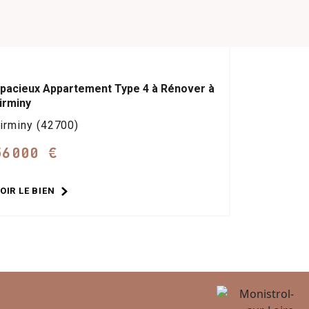
pacieux Appartement Type 4 à Rénover à
irminy
irminy (42700)
56000 €
OIR LE BIEN