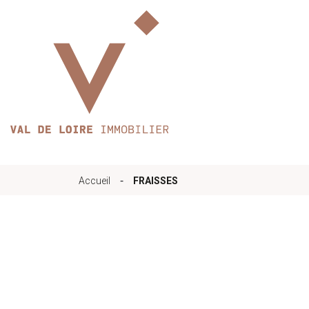
Accueil
Qui sommes-nous
-
Accueil
FRAISSES
Nos bureaux
Services
Biens immobilier