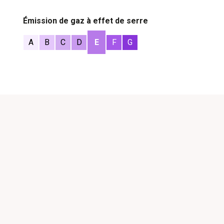
Émission de gaz à effet de serre
A
B
C
D
E
F
G