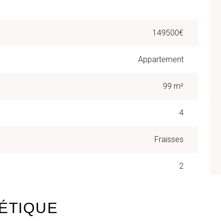
149500€
Appartement
99 m²
4
Fraisses
2
ÉTIQUE