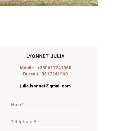
LYONNET JULIA
Mobile : +330617241960
Bureau : 0617241960
julia.lyonnet@gmail.com
N
o
m
T
*
é
*
l