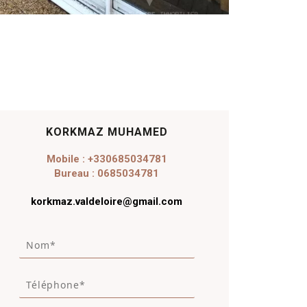
KORKMAZ MUHAMED
Mobile : +330685034781
Bureau : 0685034781
korkmaz.valdeloire@gmail.com
N
o
m
T
*
é
*
l