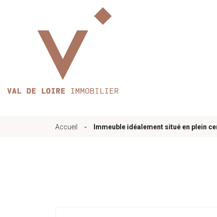
Accueil
Qui sommes-nous
-
Accueil
Immeuble idéalement situé en plein cen
Nos bureaux
Services
Biens immobilie