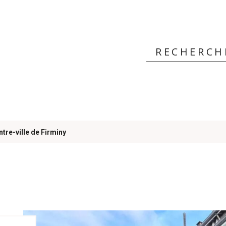
 ?
tre-ville de Firminy
rs