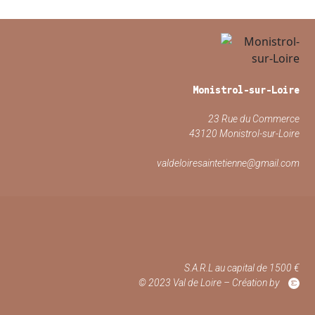
Monistrol-sur-Loire
23 Rue du Commerce
43120 Monistrol-sur-Loire
valdeloiresaintetienne@gmail.com
S.A.R.L au capital de 1500 €
© 2023 Val de Loire – Création by