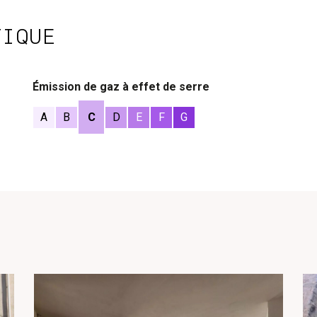
TIQUE
Émission de gaz à effet de serre
A
B
C
D
E
F
G