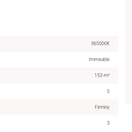
365000€
Immeuble
153 m²
5
Firminy
3