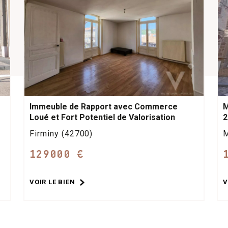
Immeuble de Rapport avec Commerce
M
Loué et Fort Potentiel de Valorisation
2
Firminy (42700)
M
129000 €
VOIR LE BIEN
V