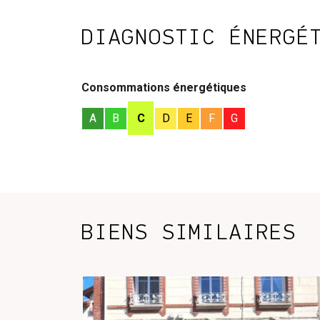
DIAGNOSTIC ÉNERGÉ
Consommations énergétiques
A
B
C
D
E
F
G
BIENS SIMILAIRES