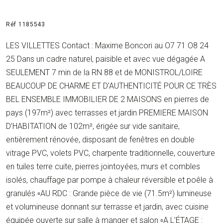
Réf 1185543
LES VILLETTES Contact : Maxime Boncori au O7 71 O8 24
25 Dans un cadre naturel, paisible et avec vue dégagée A
SEULEMENT 7 min de la RN 88 et de MONISTROL/LOIRE
BEAUCOUP DE CHARME ET D’AUTHENTICITÉ POUR CE TRÈS
BEL ENSEMBLE IMMOBILIER DE 2 MAISONS en pierres de
pays (197m²) avec terrasses et jardin PREMIERE MAISON
D’HABITATION de 102m², érigée sur vide sanitaire,
entièrement rénovée, disposant de fenêtres en double
vitrage PVC, volets PVC, charpente traditionnelle, couverture
en tuiles terre cuite, pierres jointoyées, murs et combles
isolés, chauffage par pompe à chaleur réversible et poêle à
granulés ▫AU RDC : Grande pièce de vie (71.5m²) lumineuse
et volumineuse donnant sur terrasse et jardin, avec cuisine
équipée ouverte sur salle à manger et salon ▫A L’ÉTAGE :