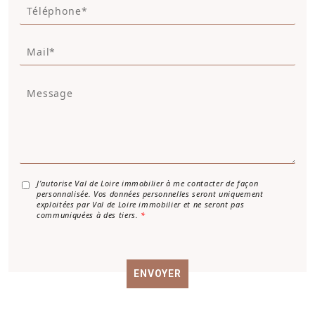
T
*
é
*
l
M
é
a
p
i
h
M
l
o
e
*
n
s
e
s
a
g
e
*
A
J’autorise Val de Loire immobilier à me contacter de façon
personnalisée. Vos données personnelles seront uniquement
c
exploitées par Val de Loire immobilier et ne seront pas
c
communiquées à des tiers.
*
o
r
d
R
ENVOYER
G
P
D