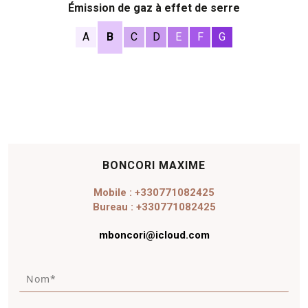
Émission de gaz à effet de serre
A
B
C
D
E
F
G
BONCORI MAXIME
Mobile : +330771082425
Bureau : +330771082425
mboncori@icloud.com
N
o
m