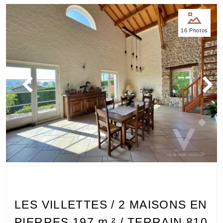
Nos
16 Photos
bureaux
Services
Biens
immobiliers
Contact
LES VILLETTES / 2 MAISONS EN
PIERRES 197 m ² / TERRAIN 810