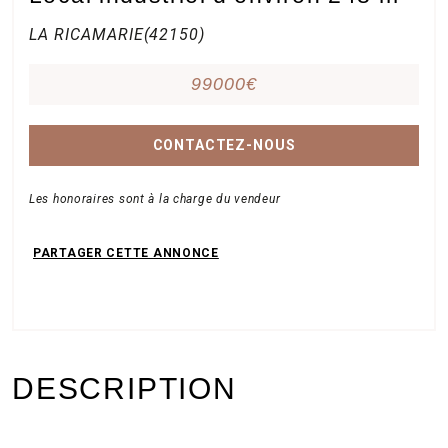
Nos
LA RICAMARIE(42150)
bureaux
99000€
CONTACTEZ-NOUS
Services
Les honoraires sont à la charge du vendeur
Biens
immobiliers
DESCRIPTION
Contact