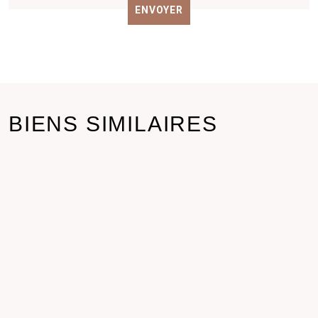
R
ENVOYER
G
P
D
*
BIENS SIMILAIRES