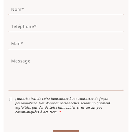
N
o
m
T
*
é
*
l
M
é
a
p
i
h
M
l
o
e
*
n
s
e
s
a
g
e
*
A
J’autorise Val de Loire immobilier à me contacter de façon
personnalisée. Vos données personnelles seront uniquement
c
exploitées par Val de Loire immobilier et ne seront pas
c
communiquées à des tiers.
*
o
r
d