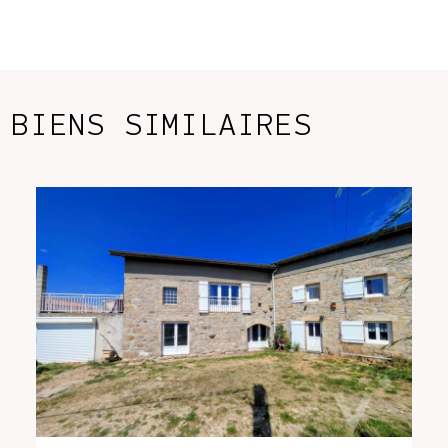
P
D
*
BIENS SIMILAIRES