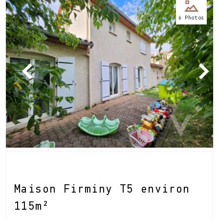
Nos
6 Photos
bureaux
Services
Biens
immobiliers
Maison Firminy T5 environ
Contact
115m²