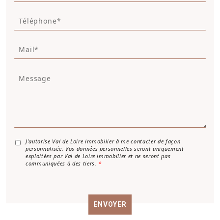
m
T
*
é
*
l
M
é
a
p
i
h
M
l
o
e
*
n
s
e
s
a
g
e
*
A
J’autorise Val de Loire immobilier à me contacter de façon
personnalisée. Vos données personnelles seront uniquement
c
exploitées par Val de Loire immobilier et ne seront pas
c
communiquées à des tiers.
*
o
r
d
R
ENVOYER
G