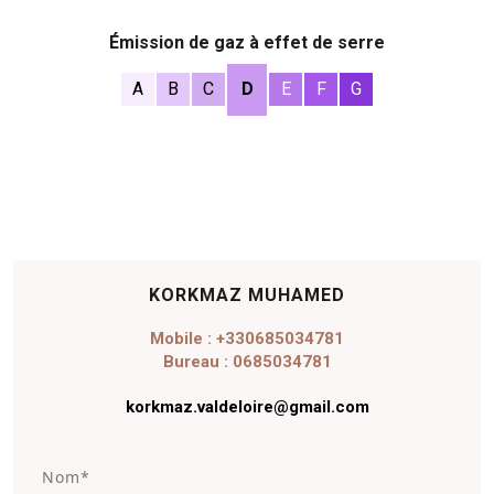
Émission de gaz à effet de serre
A
B
C
D
E
F
G
KORKMAZ MUHAMED
Mobile : +330685034781
Bureau : 0685034781
korkmaz.valdeloire@gmail.com
N
o