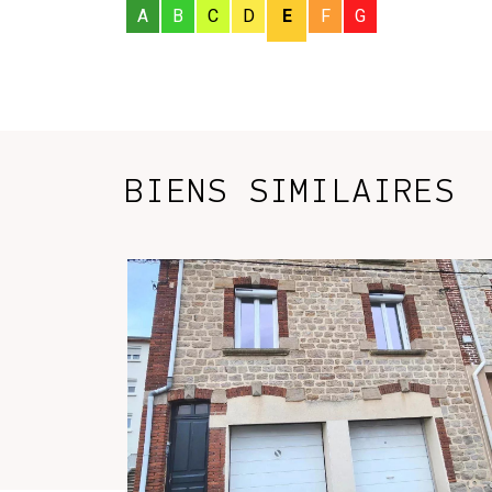
A
B
C
D
E
F
G
BIENS SIMILAIRES