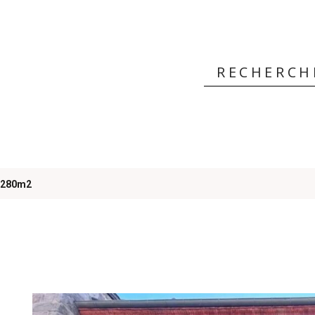
 ?
 280m2
rs