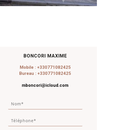
BONCORI MAXIME
Mobile : +330771082425
Bureau : +330771082425
mboncori@icloud.com
N
o
m
T
*
é
*
l