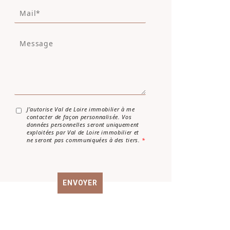
M
é
a
p
i
h
M
l
o
e
*
n
s
e
s
a
g
e
*
A
J’autorise Val de Loire immobilier à me
contacter de façon personnalisée. Vos
c
données personnelles seront uniquement
c
exploitées par Val de Loire immobilier et
o
ne seront pas communiquées à des tiers.
*
r
d
R
G
ENVOYER
P
D
*