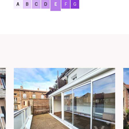
A
B
C
D
E
F
G