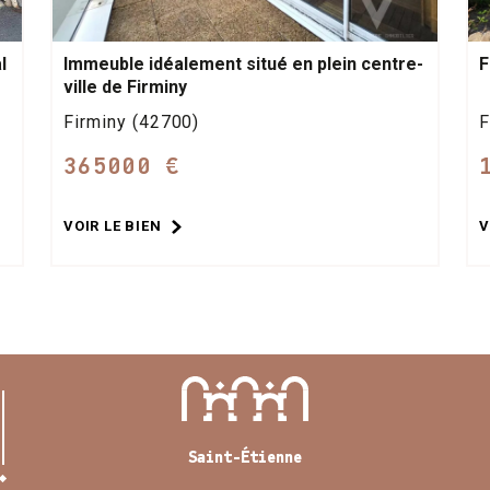
l
Immeuble idéalement situé en plein centre-
F
ville de Firminy
Firminy (42700)
F
365000 €
VOIR LE BIEN
V
Saint-Étienne