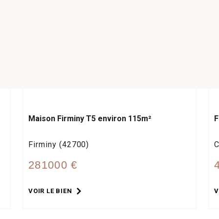
Maison Firminy T5 environ 115m²
F
Firminy (42700)
C
281000 €
VOIR LE BIEN
V