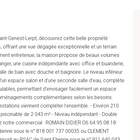
int-Genest-Lerpt, découvrez cette belle propriété
, offrant une vue dégagée exceptionnelle et un terrain
tement entretenue, la maison propose de beaux volumes
nger, une cuisine indépendante avec office et buanderie,
le de bain avec douche et baignoire. Le niveau inférieur
un espace salon et d'une seconde salle d'eau, complète
ulables, permettant d’envisager facilement un espace
s aménagements complémentaires selon les besoins.
stations viennent compléter l’ensemble. - Environ 210
 piscinable de 2 043 m² - Niveau indépendant - Double
ez notre commercial : ROMAIN DIDIER O6.64.95.08.18
 Etienne sous le n° 818 001 737 00035 ou CLEMENT
scrit au RSAC de Saint Etienne sous le n° 911 640 043