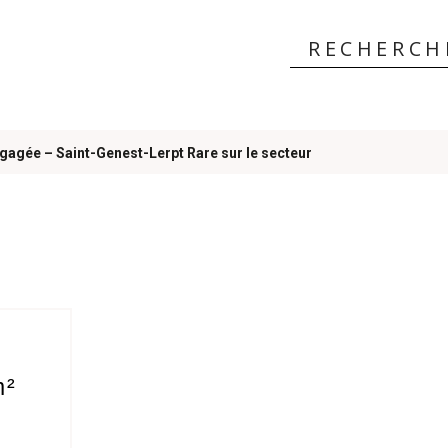
égagée – Saint-Genest-Lerpt Rare sur le secteur
 ?
m²
s