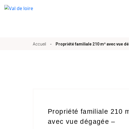
Accueil
-
Accueil
Propriété familiale 210 m² avec vue d
Qui sommes-nous
Nos bureaux
Services
Propriété familiale 210 
avec vue dégagée –
Biens immobilier