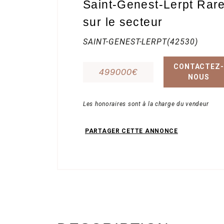
Saint-Genest-Lerpt Rar
sur le secteur
Contact
SAINT-GENEST-LERPT(42530)
CONTACTEZ-
499000€
NOUS
Les honoraires sont à la charge du vendeur