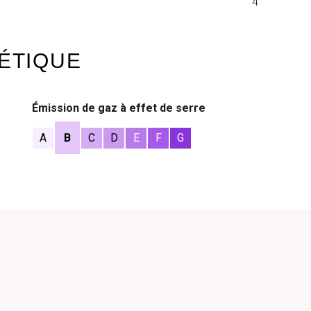
4
ÉTIQUE
Émission de gaz à effet de serre
A
B
C
D
E
F
G