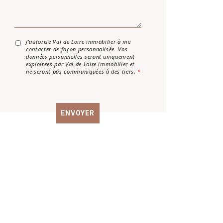
s
a
g
e
*
A
J’autorise Val de Loire immobilier à me
contacter de façon personnalisée. Vos
c
données personnelles seront uniquement
c
exploitées par Val de Loire immobilier et
o
ne seront pas communiquées à des tiers.
*
r
d
R
G
ENVOYER
P
D
*