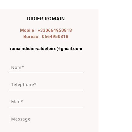
DIDIER ROMAIN
Mobile : +330664950818
Bureau : 0664950818
romaindidiervaldeloire@gmail.com
N
o
m
T
*
é
*
l
M
é
a
p
i
h
M
l
o
e
*
n
s
e