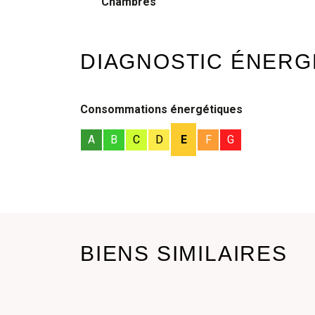
Chambres
DIAGNOSTIC ÉNERG
Consommations énergétiques
A
B
C
D
E
F
G
BIENS SIMILAIRES