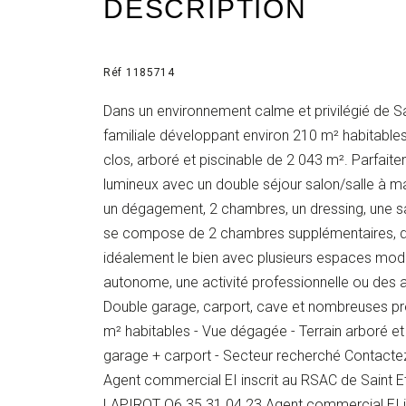
DESCRIPTION
Réf 1185714
Dans un environnement calme et privilégié de Sa
familiale développant environ 210 m² habitables
clos, arboré et piscinable de 2 043 m². Parfai
lumineux avec un double séjour salon/salle à ma
un dégagement, 2 chambres, un dressing, une sal
se compose de 2 chambres supplémentaires, d'
idéalement le bien avec plusieurs espaces mod
autonome, une activité professionnelle ou de
Double garage, carport, cave et nombreuses pre
m² habitables - Vue dégagée - Terrain arboré et
garage + carport - Secteur recherché Contact
Agent commercial EI inscrit au RSAC de Saint
LAPIROT O6.35.31.04.23 Agent commercial EI in