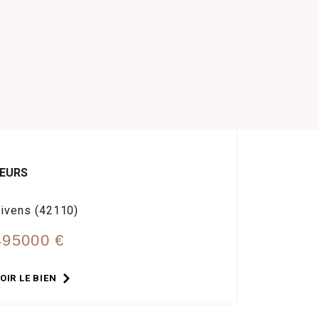
EURS
ivens (42110)
495000 €
OIR LE BIEN