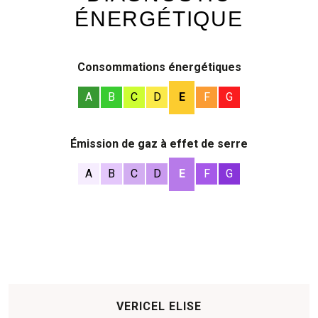
ÉNERGÉTIQUE
Consommations énergétiques
A
B
C
D
E
F
G
Émission de gaz à effet de serre
A
B
C
D
E
F
G
VERICEL ELISE