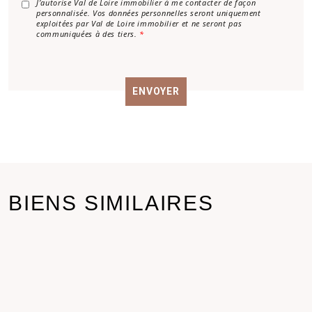
*
A
J’autorise Val de Loire immobilier à me contacter de façon
personnalisée. Vos données personnelles seront uniquement
c
exploitées par Val de Loire immobilier et ne seront pas
c
communiquées à des tiers.
*
o
r
d
R
ENVOYER
G
P
D
*
BIENS SIMILAIRES