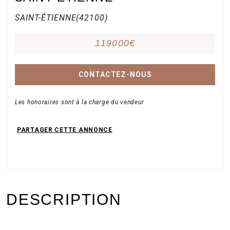
Nos
SAINT-ÉTIENNE(42100)
bureaux
119000€
CONTACTEZ-NOUS
Services
Les honoraires sont à la charge du vendeur
Biens
immobiliers
DESCRIPTION
Contact