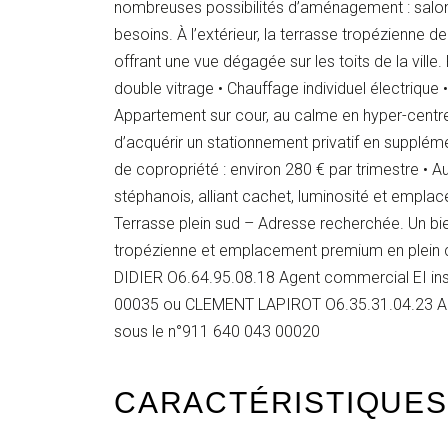
nombreuses possibilités d’aménagement : salon
besoins. À l’extérieur, la terrasse tropézienne d
offrant une vue dégagée sur les toits de la ville
double vitrage • Chauffage individuel électrique
Appartement sur cour, au calme en hyper-centre 
d’acquérir un stationnement privatif en suppléme
de copropriété : environ 280 € par trimestre • 
stéphanois, alliant cachet, luminosité et emplace
Terrasse plein sud – Adresse recherchée. Un bien
tropézienne et emplacement premium en plein 
DIDIER O6.64.95.08.18 Agent commercial EI insc
00035 ou CLEMENT LAPIROT O6.35.31.04.23 Agen
sous le n°911 640 043 00020
CARACTÉRISTIQUES