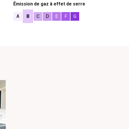
Émission de gaz à effet de serre
A
B
C
D
E
F
G