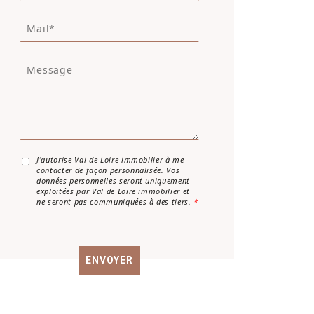
l
M
é
a
p
i
h
M
l
o
e
*
n
s
e
s
a
g
e
*
A
J’autorise Val de Loire immobilier à me
contacter de façon personnalisée. Vos
c
données personnelles seront uniquement
c
exploitées par Val de Loire immobilier et
o
ne seront pas communiquées à des tiers.
*
r
d
R
G
ENVOYER
P
D
*