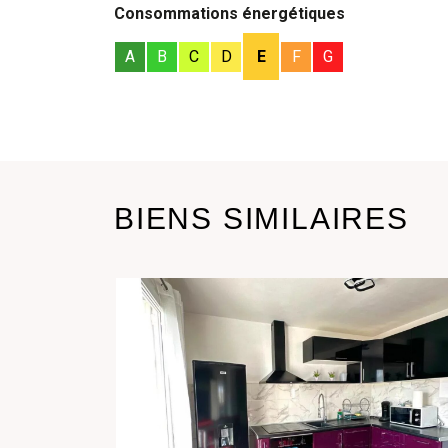
Consommations énergétiques
A
B
C
D
E
F
G
BIENS SIMILAIRES