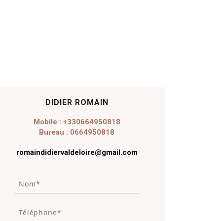
DIDIER ROMAIN
Mobile : +330664950818
Bureau : 0664950818
romaindidiervaldeloire@gmail.com
N
o
m
T
*
é
*