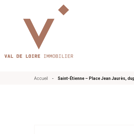
Accueil
Qui sommes-nous
-
Accueil
Saint-Étienne – Place Jean Jaurès, du
Nos bureaux
Services
Biens immobilier