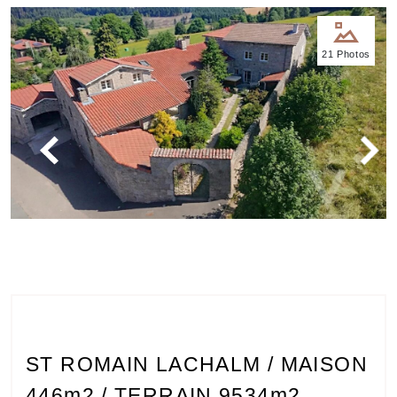
Nos
21 Photos
bureaux
Services
Biens
immobiliers
Contact
ST ROMAIN LACHALM / MAISON
446m2 / TERRAIN 9534m2