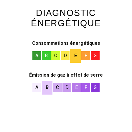
DIAGNOSTIC
ÉNERGÉTIQUE
Consommations énergétiques
A
B
C
D
E
F
G
Émission de gaz à effet de serre
A
B
C
D
E
F
G