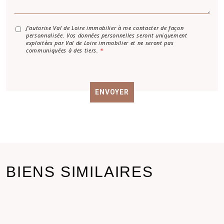
g
e
*
A
J’autorise Val de Loire immobilier à me contacter de façon
personnalisée. Vos données personnelles seront uniquement
c
exploitées par Val de Loire immobilier et ne seront pas
c
communiquées à des tiers.
*
o
r
d
R
ENVOYER
G
P
D
*
BIENS SIMILAIRES