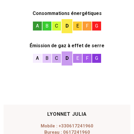
Consommations énergétiques
A
B
C
D
E
F
G
Émission de gaz à effet de serre
A
B
C
D
E
F
G
LYONNET JULIA
Mobile : +330617241960
Bureau : 0617241960