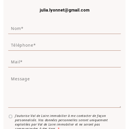
julia.lyonnet@gmail.com
N
o
m
T
*
é
*
l
M
é
a
p
i
h
M
l
o
e
*
n
s
e
s
a
g
e
*
A
J’autorise Val de Loire immobilier à me contacter de façon
personnalisée. Vos données personnelles seront uniquement
c
exploitées par Val de Loire immobilier et ne seront pas
c
communiquées à des tiers.
*