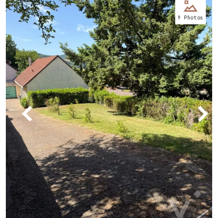
Nos
9 Photos
bureaux
Services
Biens
immobiliers
Contact