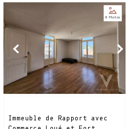
Nos
8 Photos
bureaux
Services
Biens
immobiliers
Contact
Immeuble de Rapport avec
Commerce Loué et Fort