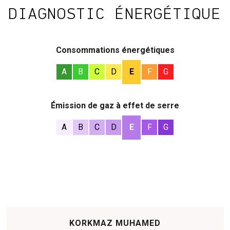
DIAGNOSTIC ÉNERGÉTIQUE
Consommations énergétiques
A
B
C
D
E
F
G
Émission de gaz à effet de serre
A
B
C
D
E
F
G
KORKMAZ MUHAMED