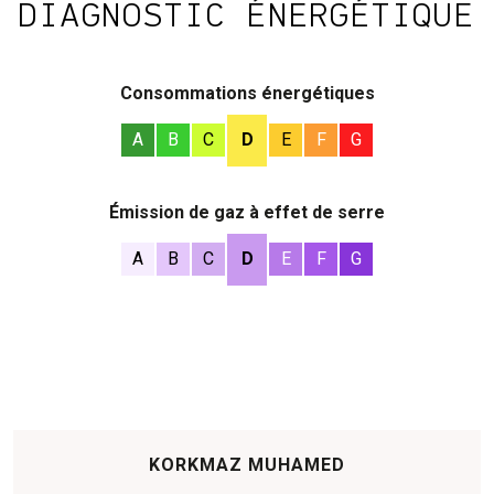
DIAGNOSTIC ÉNERGÉTIQUE
Consommations énergétiques
A
B
C
D
E
F
G
Émission de gaz à effet de serre
A
B
C
D
E
F
G
KORKMAZ MUHAMED