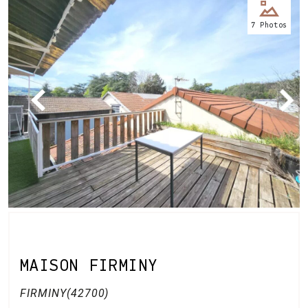
Nos
7 Photos
bureaux
Services
Biens
immobiliers
MAISON FIRMINY
Contact
FIRMINY(42700)