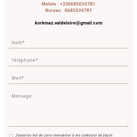
Mobile : +330685034781
Bureau : 0685034781
korkmaz.valdeloire@gmail.com
N
o
m
T
*
é
*
l
M
é
a
p
i
h
M
l
o
e
*
n
s
e
s
a
g
e
*
A
J’autorise Val de Loire immobilier à me contacter de façon