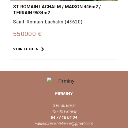
ST ROMAIN LACHALM / MAISON 446m2 /
TERRAIN 9534m2
Saint-Romain-Lachalm (43620)
550000 €
VOIR LE BIEN
FIRMINY
3 Pl. du Breuil
42700 Firminy
04 77 10 04 04
valdeloiresaintetienne@gmail.com