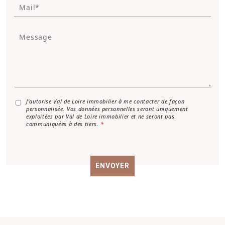
M
é
a
p
i
h
M
l
o
e
*
n
s
e
s
a
g
e
*
A
J’autorise Val de Loire immobilier à me contacter de façon
personnalisée. Vos données personnelles seront uniquement
c
exploitées par Val de Loire immobilier et ne seront pas
c
communiquées à des tiers.
*
o
r
d
R
ENVOYER
G
P
D
*