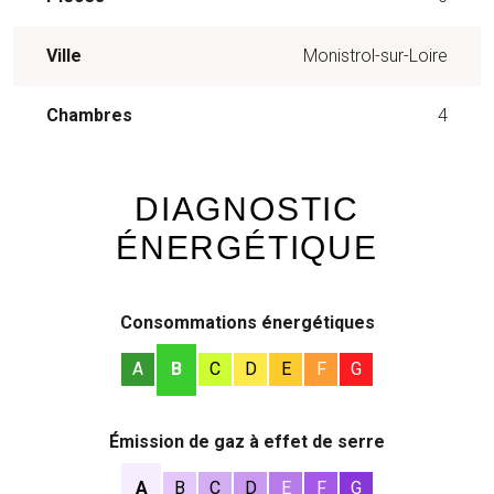
Ville
Monistrol-sur-Loire
Chambres
4
DIAGNOSTIC
ÉNERGÉTIQUE
Consommations énergétiques
A
B
C
D
E
F
G
Émission de gaz à effet de serre
A
B
C
D
E
F
G