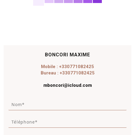
BONCORI MAXIME
Mobile : +330771082425
Bureau : +330771082425
mboncori@icloud.com
N
o
m
T
*
é
*
l